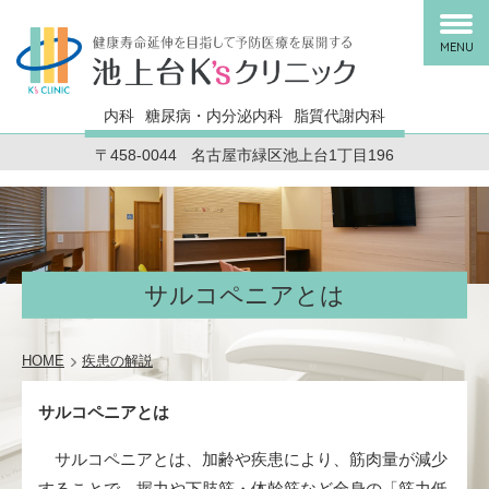
MENU
内科
糖尿病・内分泌内科
脂質代謝内科
〒458-0044
名古屋市緑区池上台1丁目196
サルコペニアとは
HOME
疾患の解説
サルコペニアとは
サルコペニアとは、加齢や疾患により、筋肉量が減少
することで、握力や下肢筋・体幹筋など全身の「筋力低