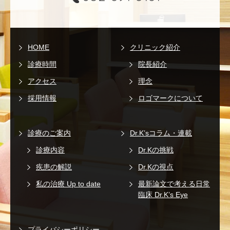
HOME
クリニック紹介
診療時間
院長紹介
アクセス
理念
採用情報
ロゴマークについて
診療のご案内
Dr.K’sコラム・連載
診療内容
Dr.Kの挑戦
疾患の解説
Dr.Kの視点
私の治療 Up to date
最新論文で考える日常
臨床 Dr.K’s Eye
プライバシーポリシー