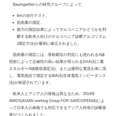
Baumgartherらの研究グループによって、
6mの歩行テスト、
筋肉量の測定、
握力の測定結果によってサルコペニアかどうかを判
断する欧米人向けのサルコペニア診断アルゴリズム
(測定方法)が最初に確立されました。
筋肉量の測定には、骨粗鬆症の判定にも使われるX線
照射によって正確性の高い結果が得られるDXA法(二重
エネルギーX線吸収測定法)、または微弱な電流を体に流
し、電気抵抗で測定するBIA法(生体電気インピーダンス
法)が推奨されています。
欧米人とアジア人の骨格は異なるため、2014年
AWGS(ASIAN working Group FOR SARCOPENIA)によ
って日本人の体格でも対応できるアジア人特有の診断基
準がつくられました。