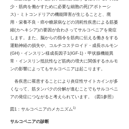
少・筋肉を働かすために必要な細胞の死(アポトーシ
ス)・ミトコンドリアの機能障害が生じることと、廃
用・栄養不良・癌や糖尿病などの消耗性疾患による筋萎
縮(カヘキシア)の要因が合わさってサルコペニアを発症
します。また、脳からの指令を筋肉に伝える働きをする
運動神経の損失や、コルチコステロイド・成長ホルモン
(GH)・インスリン様成長因子1(IGF-1)・甲状腺機能異
常・インスリン抵抗性など筋肉の増大に関係するホルモ
ンの影響によってもサルコペニアは起こります。
各疾患に罹患することにより炎症性サイトカインが多
くなって、筋タンパクの分解が進むことでもサルコペニ
アの発症につながると考えられています。（図1参照）
1)
図1：サルコペニアのメカニズム
サルコペニアの診断